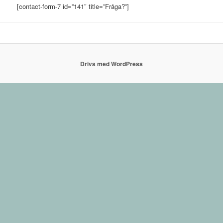
[contact-form-7 id=”141″ title=”Fråga?”]
Drivs med WordPress