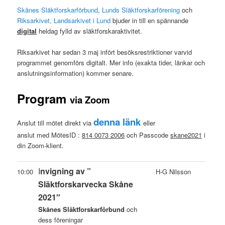
Skånes Släktforskarförbund
,
Lunds Släktforskarförening
och
Riksarkivet, Landsarkivet i Lund
bjuder in till en spännande
digital
heldag fylld av släktforskaraktivitet.
Riksarkivet har sedan 3 maj infört besöksrestriktioner varvid
programmet genomförs digitalt. Mer info (exakta tider, länkar och
anslutningsinformation) kommer senare.
Program
via Zoom
denna länk
Anslut till mötet direkt via
eller
anslut med MötesID :
814 0073 2006
och Passcode
skane2021
i
din Zoom-klient.
I
nvigning av ”
10:00
H-G Nilsson
Släktforskarvecka Skåne
2021″
Skånes Släktforskarförbund
och
dess föreningar