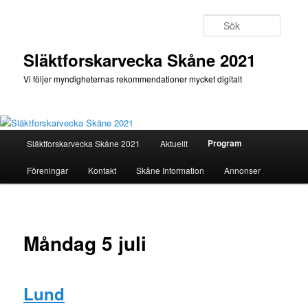
Hoppa
till
Sök
primärt
innehåll
Släktforskarvecka Skåne 2021
Vi följer myndigheternas rekommendationer mycket digitalt
Huvudmeny
Program
Släktforskarvecka Skåne 2021
Aktuellt
Föreningar
Kontakt
Skåne Information
Annonser
Måndag 5 juli
Lund