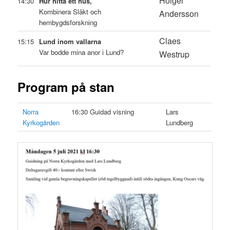
Holger
14:30
Hur hitta ett hus,
Kombinera Släkt och
Andersson
hembygdsforskning
Claes
15:15
Lund inom vallarna
Var bodde mina anor i Lund?
Westrup
Program på stan
Norra
16:30 Guidad visning
Lars
Kyrkogården
Lundberg