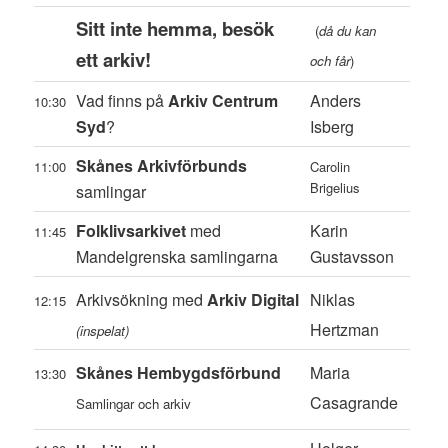
Sitt inte hemma, besök
(
då du kan
ett arkiv!
och får
)
Vad finns på
Arkiv Centrum
Anders
10:30
Syd
?
Isberg
Skånes Arkivförbunds
11:00
Carolin
Brigelius
samlingar
Folklivsarkivet
med
Karin
11:45
Mandelgrenska samlingarna
Gustavsson
Arkivsökning med
Arkiv Digital
Niklas
12:15
Hertzman
(inspelat)
Skånes Hembygdsförbund
Maria
13:30
Casagrande
Samlingar och arkiv